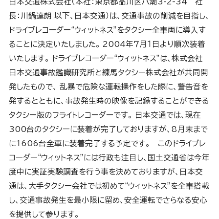
日本交通株式会社（本社：東京都品川区八潮3-2-34 社
長：川鍋達朗 以下、日本交通）は、交通事故の削減を目指し、
ドライブレコーダー“ウィットネス”をタクシー全車両に導入す
ることに決定いたしました。 2004年７月１日より順次装着
いたします。 ドライブレコーダー“ウィットネス”は、株式会社
日本交通事故鑑識研究所と練馬タクシー株式会社が共同開
発したもので、 乱暴で危険な運転操作をした際に、警告音を
発するとともに、事故発生時の映像を記録することができる
タクシー版のフライトレコーダーです。 日本交通では、現在
300台のタクシーに装着が完了しておりますが、8月末まで
に1606台全車に装着完了する予定です。 このドライブレ
コーダー“ウィットネス”には行政も注目し、国土交通省は今年
度中に実証実験調査を行う事を決めておりますが、日本交
通は、大手タクシー会社では初めて“ウィットネス”を全車搭載
し、交通事故発生を最小限に留め、安全運転でさらなる安心
を提供して参ります。