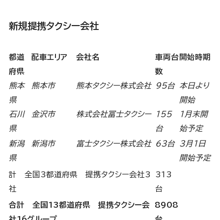
新規提携タクシー会社
都道
配車エリア
会社名
車両台
開始時期
府県
数
熊本
熊本市
熊本タクシー株式会社
95台
本日より
県
開始
石川
金沢市
株式会社冨士タクシー
155
1月末開
県
台
始予定
新潟
新潟市
富士タクシー株式会社
63台
3月1日
県
開始予定
計 全国3都道府県 提携タクシー会社3
313
社
台
合計 全国13都道府県 提携タクシー会
8908
社16グループ
台