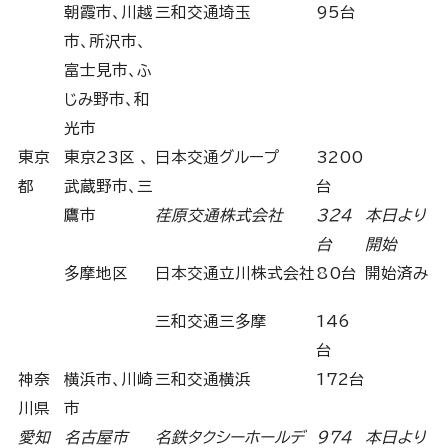
朝霞市、川越
三和交通埼玉
95台
市、所沢市、
富士見市、ふ
じみ野市、和
光市
東京
東京23区 、
日本交通グループ
3200
都
武蔵野市、三
台
鷹市
荏原交通株式会社
324
本日より
台
開始
多摩地区
日本交通立川株式会社
80台
開始済み
三和交通三多摩
146
台
神奈
横浜市、川崎
三和交通横浜
172台
川県
市
愛知
名古屋市
名鉄タクシーホールデ
974
本日より