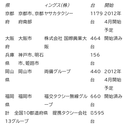
県
ィングス(株)
台
開始
京都
京都市、京都
ヤサカタクシー
1179
2012年
府
府南部
台
4月開始
予定
大阪
大阪市
株式会社 国際興業大
464
開始済み
府
阪
台
兵庫
神戸市、明石
156
県
市、姫路市
台
岡山
岡山市
両備グループ
440
2012年
県
台
4月開始
予定
福岡
福岡市
福交タクシー無線グル
660
開始済み
県
ープ
台
計 全国10都道府県 提携タクシー会社
8595
13グループ
台