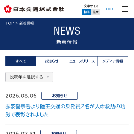
文字サイズ
EN
標準
拡大
TOP
>
新着情報
NEWS
新着情報
すべて
お知らせ
ニュースリリース
メディア情報
2026.08.06
お知らせ
赤羽警察署より陸王交通の乗務員2名が人命救助の功
労で表彰されました
2026.07.31
お知らせ