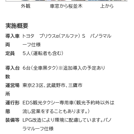
外観
車窓から桜並木
上から
実施概要
導入車
トヨタ プリウスα（アルファ） S パノラマル
両
ーフ仕様
定員
5人（運転者も含む）
導入台
6台（全車黒タク）
※追加導入の予定あり
数
運営場
東京23区、武蔵野市、三鷹市
所
運行形
EDS観光タクシー専用車
（観光予約時以外は
態
流し営業をすることもあります。）
装備等
LPG改造により環境に配慮しています。パノ
ラマルーフ仕様