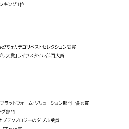
ランキング1位
iPhone旅行カテゴリベストセレクション受賞
idアプリ大賞」ライフスタイル部門大賞
」プラットフォーム・ソリューション部門 優秀賞
ング部門
ズオブテクノロジーのダブル受賞
3」ITpro賞