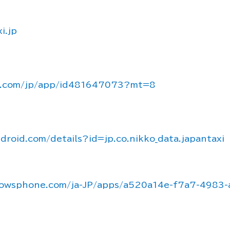
i.jp
le.com/jp/app/id481647073?mt=8
droid.com/details?id=jp.co.nikko_data.japantaxi
dowsphone.com/ja-JP/apps/a520a14e-f7a7-4983