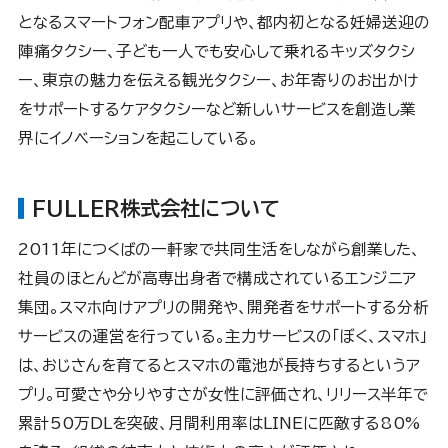
となるスマートフォン配車アプリや、都内初となる妊婦送迎の
陣痛タクシー、子ども一人でも安心して乗れるキッズタクシ
ー、東京の魅力を伝える観光タクシー、お年寄りのお出かけ
をサポートするケアタクシーなど新しいサービスを創造し業
界にイノベーションを起こしている。
FULLER株式会社について
2011年につくばの一軒家で共同生活をしながら創業した、
社員のほとんどが高専出身者で構成されているエンジニア
集団。スマホ向けアプリの開発や、開発者をサポートする分析
サービスの運営を行っている。主力サービスの「ぼく、スマホ」
は、おじさんを育てるとスマホの電池が長持ちするというア
プリ。可愛さや分りやすさが女性に評価され、リリース半年で
累計50万DLを突破、月間利用率はLINEに匹敵する80%