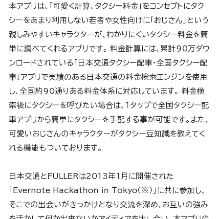
本アプリは、「可愛く計算、タクシー料金」をコンセプトにタク
シーをあまり利用しない若者や女性向けに「おじさん」という
親しみやすいキャラクターが、わかりにくいタクシー料金を簡
単に調べてくれるアプリです。 料金計算には、累計90万ダウ
ンロードされている「日本交通タクシー配車・全国タクシー配
車」アプリで実績のある日本交通の料金検索エンジンを使用
し、全国約90通りある料金体系に対応しています。 料金検
索後にタクシーを呼びたい場合は、１タップで全国タクシー配
車アプリから簡単にタクシーを手配する事が可能です。また、
可愛いおじさんのキャラクターがタクシー豆知識を教えてく
れる機能もついております。
日本交通とFULLERは2013年1月に開催された
「Evernote Hackathon in Tokyo（※）」に共に参加し、
そこでの出会いがきっかけとなり交流を深め、お互いの強み
を活かして何か出来ないかアイディアを出し合い、本アプリの