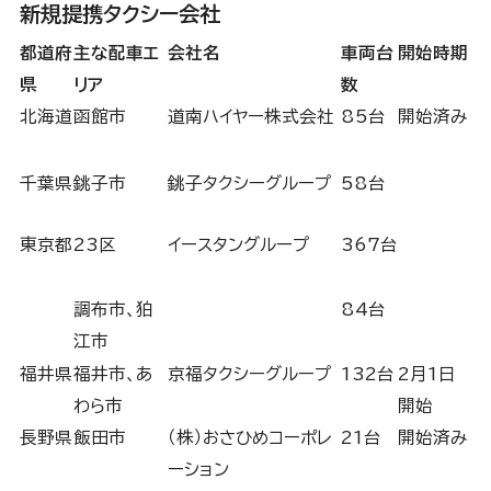
新規提携タクシー会社
都道府
主な配車エ
会社名
車両台
開始時期
県
リア
数
北海道
函館市
道南ハイヤー株式会社
85台
開始済み
千葉県
銚子市
銚子タクシーグループ
58台
東京都
23区
イースタングループ
367台
調布市、狛
84台
江市
福井県
福井市、あ
京福タクシーグループ
132台
2月1日
わら市
開始
長野県
飯田市
（株）おさひめコーポレ
21台
開始済み
ーション