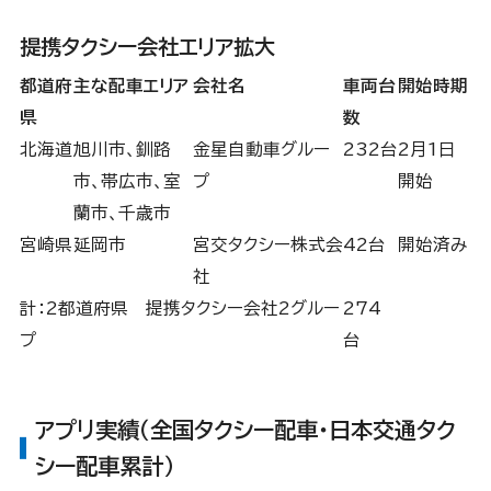
提携タクシー会社エリア拡大
都道府
主な配車エリア
会社名
車両台
開始時期
県
数
北海道
旭川市、釧路
金星自動車グルー
232台
2月1日
市、帯広市、室
プ
開始
蘭市、千歳市
宮崎県
延岡市
宮交タクシー株式会
42台
開始済み
社
計：2都道府県 提携タクシー会社2グルー
274
プ
台
アプリ実績（全国タクシー配車・日本交通タク
シー配車累計）