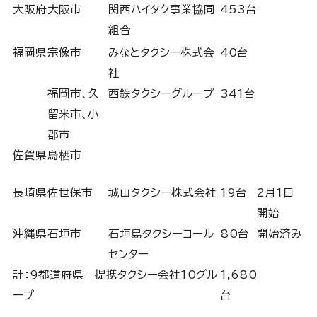
大阪府
大阪市
関西ハイタク事業協同
453台
組合
福岡県
宗像市
みなとタクシー株式会
40台
社
福岡市、久
西鉄タクシーグループ
341台
留米市、小
郡市
佐賀県
鳥栖市
長崎県
佐世保市
城山タクシー株式会社
19台
2月1日
開始
沖縄県
石垣市
石垣島タクシーコール
80台
開始済み
センター
計：9都道府県 提携タクシー会社10グル
1,680
ープ
台