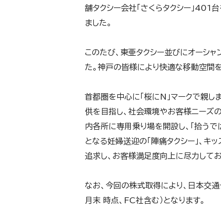
舗タクシー会社「さくらタクシー」40
ました。
このたび、東亜タクシー並びにオーシ
た。神戸の皆様により快適な移動空間を
首都圏を中心に「桜にN」マークで親しまれ
供を目指し、社会環境やお客様ニーズの
内各所に専用乗り場を開設し、「拾うで
となる妊婦送迎の「陣痛タクシー」、キッ
追求し、お客様満足度向上に尽力してお
なお、今回の株式取得により、日本交通グ
月末 時点、FC社含む）となります。