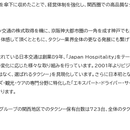
1台を傘下に収めたことで、経営体制を強化し、関西圏での高品質
ャン交通の株式取得を機に、京阪神大都市圏の一角を成す神戸でも
体感して頂くとともに、タクシー業界全体の更なる発展にも繋げ
ている日本交通は創業89年、「Japan Hospitality」
変化に応じた様々な取り組みを行っています。2001年よりビジネ
はなく、選ばれるタクシー」を具現化しています。さらに日本初と
ズ・観光・ケアの専門分野に特化した「エキスパート・ドライバー・
ります。
ループの関西地区でのタクシー保有台数は723台、全体のタクシ